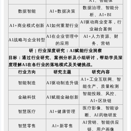
A1、智能体
数据治理、智能分
数据智能
AI+数据决策
析、AI+BI
AI驱动商业变革，行
AI+商业模式创新
AI如何重塑行业
业融合案例
AI在企业管理中
AI+人力资源、财
AI战略与企业转型
的应用
务、营销
研 | 行业深度研究：AI赋能行业洞察
目标：通过行业研究、案例分析及小组研讨，帮助学员深
度理解AI在各行业的落地模式及关键挑战。
行业方向
研究主题
研究内容
A1+工业互联网、智
智能制造
AI驱动制造升级
能生产、质量检测
智能投顾、风控、
金融科技
AI赋能金融创新
AI+区块链
医疗影像、智能诊
智慧医疗
AI+健康管理
断、AI药物研发
AI营销、智能供应
智慧零售
Al+新零售
链、用户画像