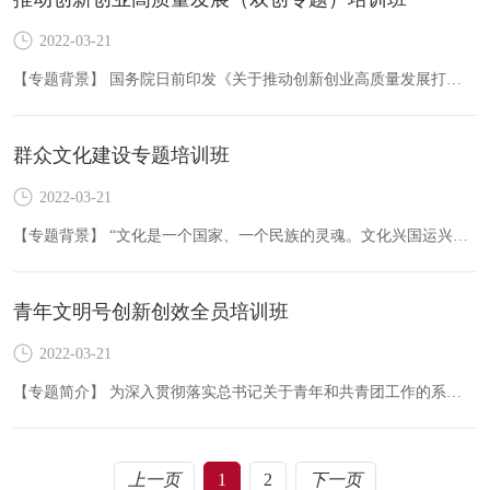
2022-03-21
【专题背景】 国务院日前印发《关于推动创新创业高质量发展打造“双创”升级版的意见》。《意见》指出，全面贯彻党的十九大和十九届二中、三中全会精神，按照高质量发展要求，深入实施创新驱…
群众文化建设专题培训班
2022-03-21
【专题背景】 “文化是一个国家、一个民族的灵魂。文化兴国运兴，文化强民族强。没有高度的文化自信，没有文化的繁荣兴盛，就没有中华民族伟大复兴。”习总书记在党的十九大报告中，站在实现…
青年文明号创新创效全员培训班
2022-03-21
【专题简介】 为深入贯彻落实总书记关于青年和共青团工作的系列重要讲话精神，进一步服务“四个全面”战略任务的顺利完成，进一步动员广大青年文明号集体和创建集体立足本职岗位，矢志创新、…
上一页
1
2
下一页