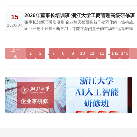
业家高级研修班项目扎根中国民营经济最活跃的热土，延揽国内
学者、业界菁英，紧扣中国青年企业家的成长痛点与进阶需求…
2026年董事长培训班-浙江大学工商管理高级研修班
15
董事长总经理研修项目 企业每天都面临着千变万化的市场挑战。所以，
2026-04
企业一把手只有不断学习，才能在激烈竞争的市场中“运筹帷幄
里”。 全球化和数字经济的发展引发竞争格局的不断演化，行业边界日益
模糊，行业融合趋势凸显。企业…
上一
...
...
1
2
7
8
9
10
11
12
142
143
页