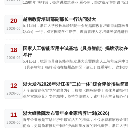
129周年 溯往昔，锐意进取筑基业 看今朝，踔厉奋发谱新篇 浙江大学建
校129周年 活动一览
越南教育培训部副部长一行访问浙大
20
5月13日，浙江大学校长马琰铭院士会见越南教育培训部副部长黎
2026-05
Quân）一行，双方围绕学生培养、教育管理人才培训等议题进
访问期间，代表团一行参观了浙江大学未来学习中心，实地了解
数字教育发展情况。
国家人工智能应用中试基地（具身智能）揭牌活动在
18
举行
2026-05
5月16日，杭州市具身智能创新发展大会暨国家人工智能应用中
（具身智能）揭牌活动在杭州高新区（滨江）隆重举行。这标志
在抢占全球具身智能技术与产业竞争制高点的征程上，迈出坚实
的一步。 大会同步启动的全球首届具身智能应用…
浙大发布2026年浙江省“三位一体”综合评价招生简
12
为全面贯彻落实党的教育方针，根据《国务院关于深化考试招生
2026-05
革的实施意见》文件精神，坚持立德树人，践行社会主义核心价
深化高校考试招生制度改革，结合浙江大学办学特色和专业人才
要，经上级主管部门批准，我校依据《浙江省深化高校考试招…
浙大继教院发布青年企业家培养计划(2026)
11
青年企业家是市场经济中最富活力的群体，不仅承载着家族企业
2026-05
使命，更肩负着推动中国经济高质量发展的时代重任。浙江大学