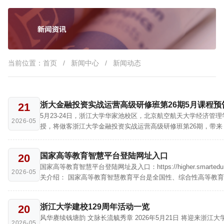
当前位置：
首页
/
新闻中心
/
新闻动态
浙大金融投资实战运营高级研修班第26期5月课程预
21
5月23-24日，浙江大学华家池校区，北京航空航天大学经济管理
2026-05
授，将做客浙江大学金融投资实战运营高级研修班第26期，带来
财务与资本市场》课程。凭借深厚专业功底与行业实战经验，深
财报逻辑与资本思维，助力企业家摸清企业实情、洞悉…
国家高等教育智慧平台登陆网址入口
20
国家高等教育智慧平台登陆网址及入口：https://higher.smartedu.cn
2026-05
关介绍： 国家高等教育智慧教育平台是全国性、综合性高等教育教学资
源服务平台。该平台由教育部主办，委托高等教育出版社有限公
和运行维护，北京理工大学提供…
浙江大学建校129周年活动一览
20
风华赓续钱塘韵 文脉长流毓秀章 2026年5月21日 将迎来浙江大学建校
2026-05