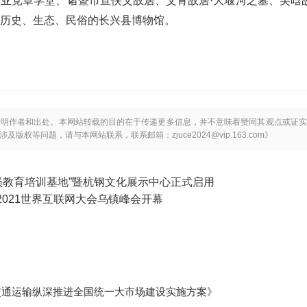
亚党章学堂、诸暨市宣侠父故居、艾青故居·大堰河之墓、吴晗
历史、生态、民俗的长兴县博物馆。
标明作者和出处。本网站转载的目的在于传递更多信息，并不意味着赞同其观点或证实
等问题，请与本网站联系，联系邮箱：zjuce2024@vip.163.com》
员教育培训基地”暨杭钢文化展示中心正式启用
2021世界互联网大会乌镇峰会开幕
交通运输纵深推进全国统一大市场建设实施方案》