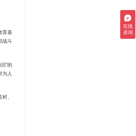
教育基
郎战斗
旧”的
鲜为人
姜村、